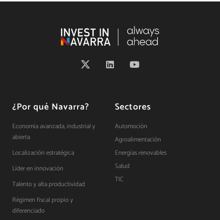
¿Por qué Navarra?
Sectores
Economía avanzada, industrial y
Automoción
abierta
Agroalimentación
Localización estratégica
Energías renovables
Salud
Líder en innovación
TIC
Talento y alta productividad
Régimen fiscal propio y
diferenciado