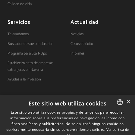
Calidad de vida
Servicios
Actualidad
Te ayudamos
Noticias
Buscador de suelo industrial
Casos de éxito
Programa para Start-Ups
Informes
Establecimiento de empresas
extranjeras en Navarra
Ayudas a la inversión
×
Contacto
Este sitio web utiliza cookies
Este sitio web utiliza cookies propias y de terceros pararecopilar
Quiénes somos
información sobre sus preferencias de navegación, así como con
SPANISH
fines analíticos y publicitarios. No se aplicará ninguna cookie no
Cuéntanos tu proyecto
SPANISH
estrictamente necesaria sin su consentimiento explícito.
Ver política de