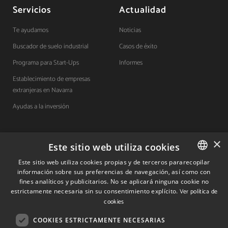
Servicios
Actualidad
Te ayudamos
Noticias
Buscador de suelo industrial
Casos de éxito
Programa para Start-Ups
Informes
Establecimiento de empresas
extranjeras en Navarra
Ayudas a la inversión
×
Contacto
Este sitio web utiliza cookies
Este sitio web utiliza cookies propias y de terceros pararecopilar
Quiénes somos
información sobre sus preferencias de navegación, así como con
SPANISH
fines analíticos y publicitarios. No se aplicará ninguna cookie no
Cuéntanos tu proyecto
SPANISH
estrictamente necesaria sin su consentimiento explícito.
Ver política de
cookies
ENGLISH
COOKIES ESTRICTAMENTE NECESARIAS
(+34) 848 42 19 42