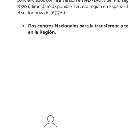
Concienciados con la inversión en I+D (1,90% del PIB se
2020 último dato disponible Tercera región en España), 
el sector privado (67,7%).
Dos centros Nacionales para la transferencia t
en la Región.