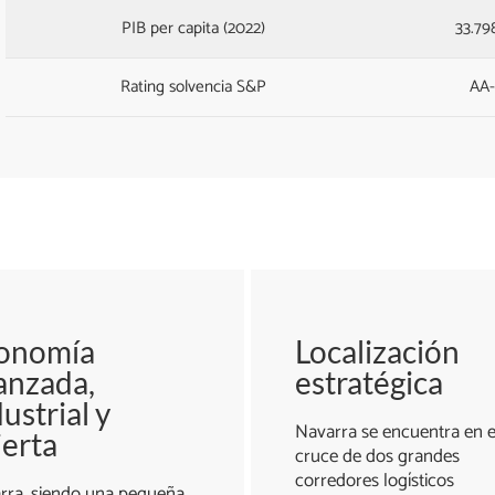
PIB per capita (2022)
33.79
Rating solvencia S&P
AA-
onomía
Localización
anzada,
estratégica
ustrial y
Navarra se encuentra en e
ierta
cruce de dos grandes
corredores logísticos
rra, siendo una pequeña