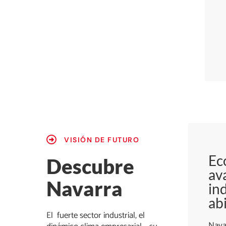
VISIÓN DE FUTURO
Ec
Descubre
av
Navarra
ind
ab
El fuerte sector industrial, el
Nava