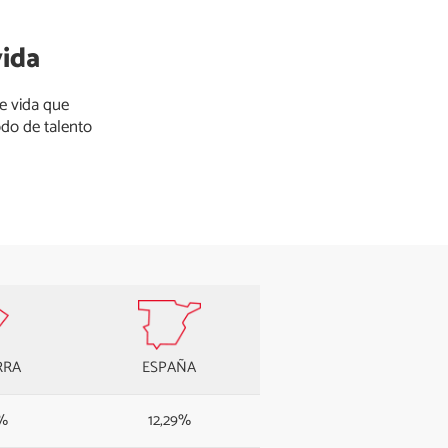
vida
e vida que
do de talento
RRA
ESPAÑA
%
12,29%