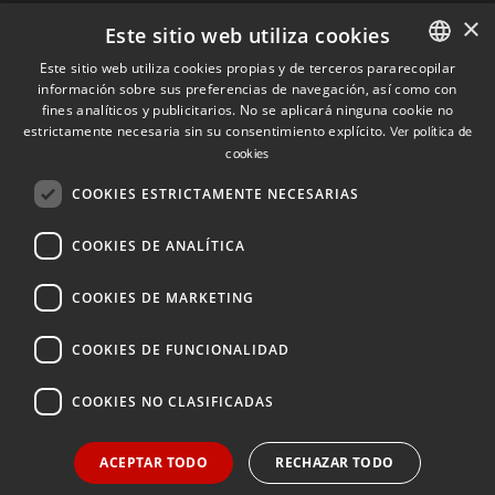
×
Contacto
Este sitio web utiliza cookies
Este sitio web utiliza cookies propias y de terceros pararecopilar
Quiénes somos
información sobre sus preferencias de navegación, así como con
SPANISH
fines analíticos y publicitarios. No se aplicará ninguna cookie no
Cuéntanos tu proyecto
SPANISH
estrictamente necesaria sin su consentimiento explícito.
Ver política de
cookies
ENGLISH
COOKIES ESTRICTAMENTE NECESARIAS
(+34) 848 42 19 42
info@investinnavarra.com
COOKIES DE ANALÍTICA
Avda. Carlos III, 36, 1ºdcha.
Pamplona, Navarra.
COOKIES DE MARKETING
COOKIES DE FUNCIONALIDAD
© 2026 Invest In Navarra. Todos los derechos reservados.
COOKIES NO CLASIFICADAS
ACEPTAR TODO
RECHAZAR TODO