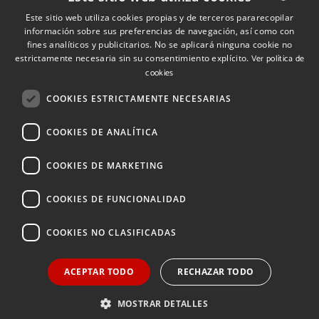
Este sitio web utiliza cookies propias y de terceros pararecopilar
Quiénes somos
información sobre sus preferencias de navegación, así como con
SPANISH
fines analíticos y publicitarios. No se aplicará ninguna cookie no
Cuéntanos tu proyecto
SPANISH
estrictamente necesaria sin su consentimiento explícito.
Ver política de
cookies
ENGLISH
(+34) 848 42 19 42
COOKIES ESTRICTAMENTE NECESARIAS
info@investinnavarra.com
COOKIES DE ANALÍTICA
Avda. Carlos III, 36, 1ºdcha.
Pamplona, Navarra.
COOKIES DE MARKETING
COOKIES DE FUNCIONALIDAD
© 2026 Invest In Navarra. Todos los derechos reservados.
COOKIES NO CLASIFICADAS
ACEPTAR TODO
RECHAZAR TODO
Aviso legal
Política de privacidad
Política de cookies
MOSTRAR DETALLES