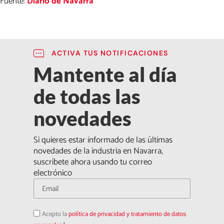
Fuente:
Diario de Navarra
ACTIVA TUS NOTIFICACIONES
Mantente al día
de todas las
novedades
Si quieres estar informado de las últimas
novedades de la industria en Navarra,
suscríbete ahora usando tu correo
electrónico
Acepto
Acepto la
política de privacidad y tratamiento de datos
la
política