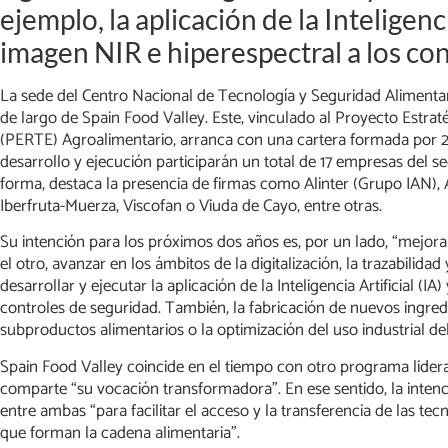
ejemplo, la aplicación de la Inteligencia
imagen NIR e hiperespectral a los con
La sede del Centro Nacional de Tecnología y Seguridad Alimentar
de largo de Spain Food Valley. Este, vinculado al Proyecto Estr
(PERTE) Agroalimentario, arranca con una cartera formada por 28
desarrollo y ejecución participarán un total de 17 empresas del 
forma, destaca la presencia de firmas como Alinter (Grupo IAN), 
Iberfruta-Muerza, Viscofan o Viuda de Cayo, entre otras.
Su intención para los próximos dos años es, por un lado, “mejorar 
el otro, avanzar en los ámbitos de la digitalización, la trazabilida
desarrollar y ejecutar la aplicación de la Inteligencia Artificial (I
controles de seguridad. También, la fabricación de nuevos ingredi
subproductos alimentarios o la optimización del uso industrial de
Spain Food Valley coincide en el tiempo con otro programa lide
comparte “su vocación transformadora”. En ese sentido, la inten
entre ambas “para facilitar el acceso y la transferencia de las t
que forman la cadena alimentaria”.