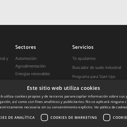
Sectores
Servicios
ial y
Automoción
Te ayudamos
Agroalimentación
Buscador de suelo industrial
Energías renovables
Programa para Start-Ups
Salud
Establecimiento de empresas
Este sitio web utiliza cookies
TIC
d
extranjeras en Navarra
eb utiliza cookies propias y de terceros pararecopilar información sobre sus
Ayudas a la inversión
ación, así como con fines analíticos y publicitarios. No se aplicará ninguna 
estrictamente necesaria sin su consentimiento explícito.
Ver política de cookie
IES DE ANALÍTICA
COOKIES DE MARKETING
COOKIE