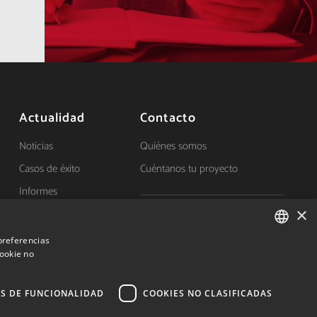
Actualidad
Contacto
Noticias
Quiénes somos
Casos de éxito
Cuéntanos tu proyecto
Informes
×
(+34) 848 42 19 42
 preferencias
info@investinnavarra.com
cookie no
SPANISH
s
Avda. Carlos III, 36, 1ºdcha.
SPANISH
Pamplona, Navarra.
S DE FUNCIONALIDAD
COOKIES NO CLASIFICADAS
ENGLISH