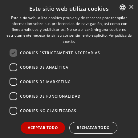
×
Contacto
Este sitio web utiliza cookies
Este sitio web utiliza cookies propias y de terceros pararecopilar
Quiénes somos
información sobre sus preferencias de navegación, así como con
SPANISH
fines analíticos y publicitarios. No se aplicará ninguna cookie no
Cuéntanos tu proyecto
SPANISH
estrictamente necesaria sin su consentimiento explícito.
Ver política de
cookies
ENGLISH
COOKIES ESTRICTAMENTE NECESARIAS
(+34) 848 42 19 42
info@investinnavarra.com
COOKIES DE ANALÍTICA
Avda. Carlos III, 36, 1ºdcha.
Pamplona, Navarra.
COOKIES DE MARKETING
COOKIES DE FUNCIONALIDAD
© 2026 Invest In Navarra. Todos los derechos reservados.
COOKIES NO CLASIFICADAS
ACEPTAR TODO
RECHAZAR TODO