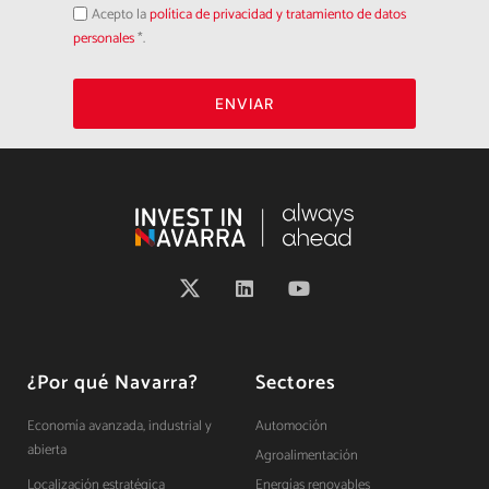
Acepto
Acepto la
política de privacidad y tratamiento de datos
la
política
personales
*.
de
privacidad
ENVIAR
¿Por qué Navarra?
Sectores
Economía avanzada, industrial y
Automoción
abierta
Agroalimentación
Localización estratégica
Energías renovables