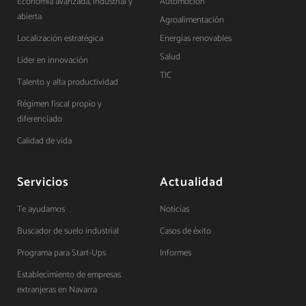
Economía avanzada, industrial y
Automoción
abierta
Agroalimentación
Localización estratégica
Energías renovables
Salud
Líder en innovación
TIC
Talento y alta productividad
Régimen fiscal propio y
diferenciado
Calidad de vida
Servicios
Actualidad
Te ayudamos
Noticias
Buscador de suelo industrial
Casos de éxito
Programa para Start-Ups
Informes
Establecimiento de empresas
extranjeras en Navarra