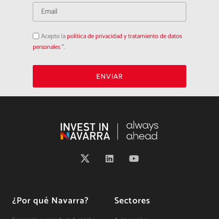
Acepto
Acepto la
política de privacidad y tratamiento de datos
la
política
personales
*.
de
privacidad
ENVIAR
¿Por qué Navarra?
Sectores