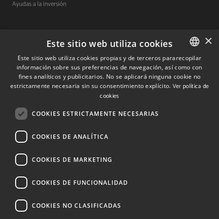
Ayudas a la inversión
×
Contacto
Este sitio web utiliza cookies
Este sitio web utiliza cookies propias y de terceros pararecopilar
Quiénes somos
información sobre sus preferencias de navegación, así como con
SPANISH
fines analíticos y publicitarios. No se aplicará ninguna cookie no
Cuéntanos tu proyecto
SPANISH
estrictamente necesaria sin su consentimiento explícito.
Ver política de
cookies
ENGLISH
(+34) 848 42 19 42
COOKIES ESTRICTAMENTE NECESARIAS
info@investinnavarra.com
COOKIES DE ANALÍTICA
Avda. Carlos III, 36, 1ºdcha.
Pamplona, Navarra.
COOKIES DE MARKETING
COOKIES DE FUNCIONALIDAD
© 2026 Invest In Navarra. Todos los derechos reservados.
COOKIES NO CLASIFICADAS