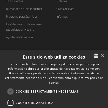
Te ayudamos
Noticias
Buscador de suelo industrial
Casos de éxito
Programa para Start-Ups
Informes
Establecimiento de empresas
extranjeras en Navarra
Ayudas a la inversión
×
Contacto
Este sitio web utiliza cookies
Este sitio web utiliza cookies propias y de terceros pararecopilar
Quiénes somos
información sobre sus preferencias de navegación, así como con
SPANISH
fines analíticos y publicitarios. No se aplicará ninguna cookie no
Cuéntanos tu proyecto
SPANISH
estrictamente necesaria sin su consentimiento explícito.
Ver política de
cookies
ENGLISH
(+34) 848 42 19 42
COOKIES ESTRICTAMENTE NECESARIAS
info@investinnavarra.com
COOKIES DE ANALÍTICA