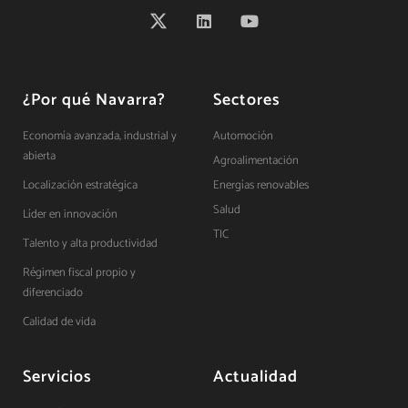
¿Por qué Navarra?
Sectores
Economía avanzada, industrial y
Automoción
abierta
Agroalimentación
Localización estratégica
Energías renovables
Salud
Líder en innovación
TIC
Talento y alta productividad
Régimen fiscal propio y
diferenciado
Calidad de vida
Servicios
Actualidad