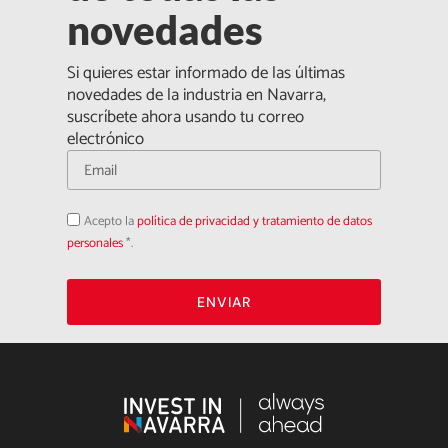
novedades
Si quieres estar informado de las últimas
novedades de la industria en Navarra,
suscríbete ahora usando tu correo
electrónico
Acepto
Acepto la
política de privacidad y tratamiento de datos
la
política
personales
*.
de
privacidad
ENVIAR