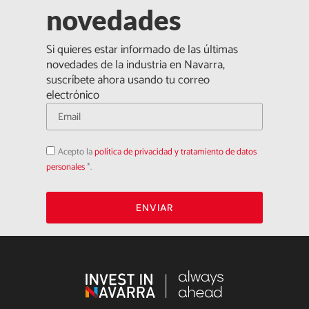
novedades
Si quieres estar informado de las últimas
novedades de la industria en Navarra,
suscríbete ahora usando tu correo
electrónico
Acepto
Acepto la
política de privacidad y tratamiento de datos
la
política
personales
*.
de
privacidad
ENVIAR