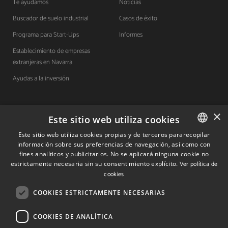
Te ayudamos
Noticias
Buscador de suelo industrial
Casos de éxito
Programa para Start-Ups
Informes
Establecimiento de empresas
extranjeras en Navarra
Ayudas a la inversión
×
Contacto
Este sitio web utiliza cookies
Este sitio web utiliza cookies propias y de terceros pararecopilar
Quiénes somos
información sobre sus preferencias de navegación, así como con
SPANISH
fines analíticos y publicitarios. No se aplicará ninguna cookie no
Cuéntanos tu proyecto
SPANISH
estrictamente necesaria sin su consentimiento explícito.
Ver política de
cookies
ENGLISH
(+34) 848 42 19 42
COOKIES ESTRICTAMENTE NECESARIAS
info@investinnavarra.com
COOKIES DE ANALÍTICA
Avda. Carlos III, 36, 1ºdcha.