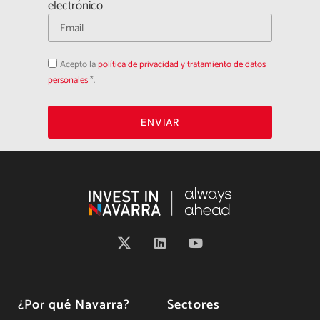
electrónico
Acepto
Acepto la
política de privacidad y tratamiento de datos
la
política
personales
*.
de
privacidad
ENVIAR
¿Por qué Navarra?
Sectores