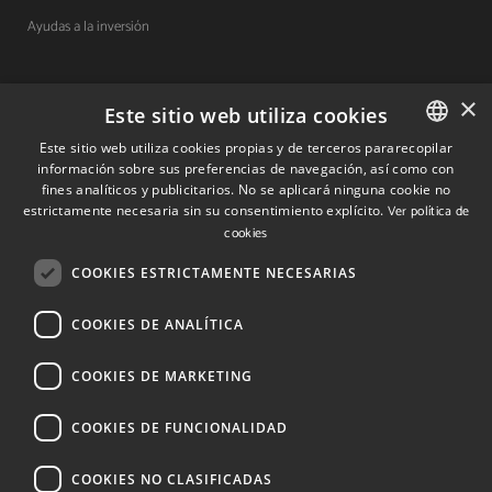
Ayudas a la inversión
×
Contacto
Este sitio web utiliza cookies
Este sitio web utiliza cookies propias y de terceros pararecopilar
Quiénes somos
información sobre sus preferencias de navegación, así como con
SPANISH
fines analíticos y publicitarios. No se aplicará ninguna cookie no
Cuéntanos tu proyecto
SPANISH
estrictamente necesaria sin su consentimiento explícito.
Ver política de
cookies
ENGLISH
(+34) 848 42 19 42
COOKIES ESTRICTAMENTE NECESARIAS
info@investinnavarra.com
COOKIES DE ANALÍTICA
Avda. Carlos III, 36, 1ºdcha.
Pamplona, Navarra.
COOKIES DE MARKETING
COOKIES DE FUNCIONALIDAD
© 2026 Invest In Navarra. Todos los derechos reservados.
COOKIES NO CLASIFICADAS