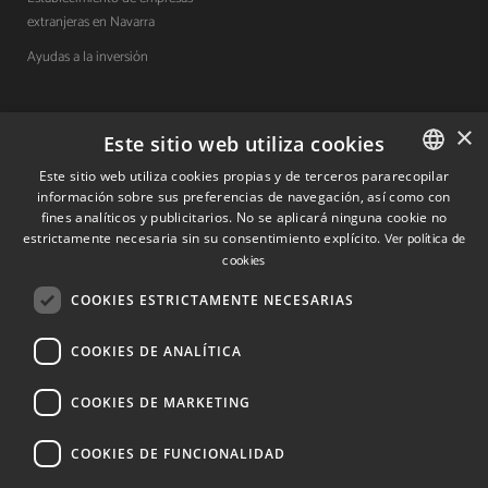
extranjeras en Navarra
Ayudas a la inversión
×
Contacto
Este sitio web utiliza cookies
Este sitio web utiliza cookies propias y de terceros pararecopilar
Quiénes somos
información sobre sus preferencias de navegación, así como con
SPANISH
fines analíticos y publicitarios. No se aplicará ninguna cookie no
Cuéntanos tu proyecto
SPANISH
estrictamente necesaria sin su consentimiento explícito.
Ver política de
cookies
ENGLISH
COOKIES ESTRICTAMENTE NECESARIAS
(+34) 848 42 19 42
info@investinnavarra.com
COOKIES DE ANALÍTICA
Avda. Carlos III, 36, 1ºdcha.
Pamplona, Navarra.
COOKIES DE MARKETING
COOKIES DE FUNCIONALIDAD