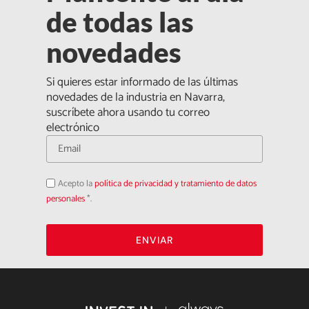
de todas las
novedades
Si quieres estar informado de las últimas
novedades de la industria en Navarra,
suscríbete ahora usando tu correo
electrónico
Acepto
Acepto la
política de privacidad y tratamiento de datos
la
política
personales
*.
de
privacidad
ENVIAR