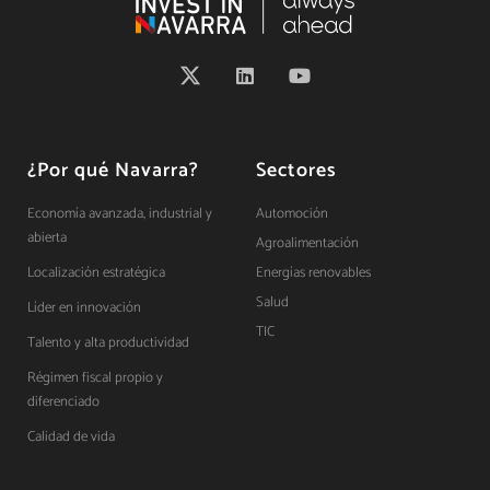
¿Por qué Navarra?
Sectores
Economía avanzada, industrial y
Automoción
abierta
Agroalimentación
Localización estratégica
Energías renovables
Salud
Líder en innovación
TIC
Talento y alta productividad
Régimen fiscal propio y
diferenciado
Calidad de vida