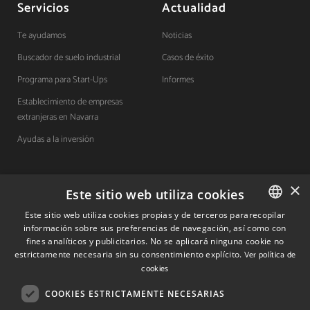
Servicios
Actualidad
Te ayudamos
Noticias
Buscador de suelo industrial
Casos de éxito
Programa para Start-Ups
Informes
Establecimiento de empresas
extranjeras en Navarra
Ayudas a la inversión
×
Contacto
Este sitio web utiliza cookies
Este sitio web utiliza cookies propias y de terceros pararecopilar
Quiénes somos
información sobre sus preferencias de navegación, así como con
SPANISH
fines analíticos y publicitarios. No se aplicará ninguna cookie no
Cuéntanos tu proyecto
SPANISH
estrictamente necesaria sin su consentimiento explícito.
Ver política de
cookies
ENGLISH
COOKIES ESTRICTAMENTE NECESARIAS
(+34) 848 42 19 42