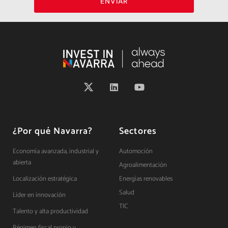
ENVIAR
¿Por qué Navarra?
Sectores
Economía avanzada, industrial y
Automoción
abierta
Agroalimentación
Localización estratégica
Energías renovables
Salud
Líder en innovación
TIC
Talento y alta productividad
Régimen fiscal propio y