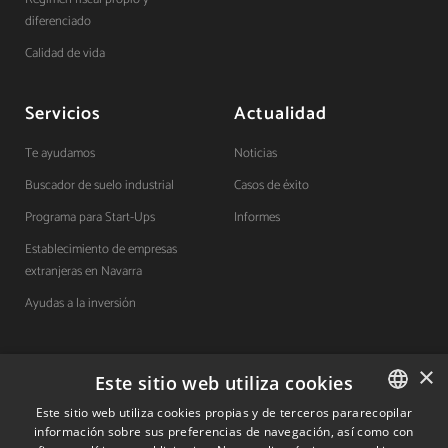
diferenciado
Calidad de vida
Servicios
Actualidad
Te ayudamos
Noticias
Buscador de suelo industrial
Casos de éxito
Programa para Start-Ups
Informes
Establecimiento de empresas
extranjeras en Navarra
Ayudas a la inversión
×
Contacto
Este sitio web utiliza cookies
Este sitio web utiliza cookies propias y de terceros pararecopilar
Quiénes somos
información sobre sus preferencias de navegación, así como con
SPANISH