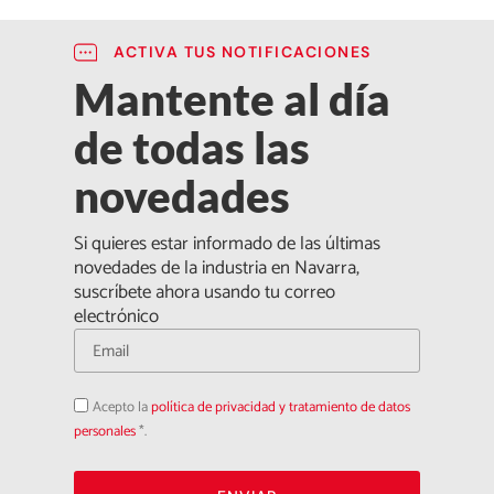
ACTIVA TUS NOTIFICACIONES
Mantente al día
de todas las
novedades
Si quieres estar informado de las últimas
novedades de la industria en Navarra,
suscríbete ahora usando tu correo
electrónico
Acepto
Acepto la
política de privacidad y tratamiento de datos
la
política
personales
*.
de
privacidad