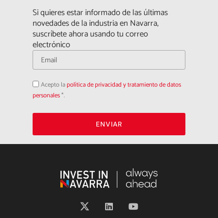
Si quieres estar informado de las últimas
novedades de la industria en Navarra,
suscríbete ahora usando tu correo
electrónico
Acepto
Acepto la
política de privacidad y tratamiento de datos
la
política
personales
*.
de
privacidad
ENVIAR