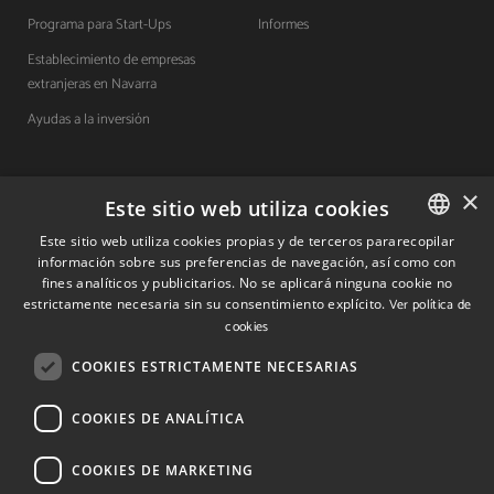
Programa para Start-Ups
Informes
Establecimiento de empresas
extranjeras en Navarra
Ayudas a la inversión
×
Contacto
Este sitio web utiliza cookies
Este sitio web utiliza cookies propias y de terceros pararecopilar
Quiénes somos
información sobre sus preferencias de navegación, así como con
SPANISH
fines analíticos y publicitarios. No se aplicará ninguna cookie no
Cuéntanos tu proyecto
SPANISH
estrictamente necesaria sin su consentimiento explícito.
Ver política de
cookies
ENGLISH
(+34) 848 42 19 42
COOKIES ESTRICTAMENTE NECESARIAS
info@investinnavarra.com
COOKIES DE ANALÍTICA
Avda. Carlos III, 36, 1ºdcha.
Pamplona, Navarra.
COOKIES DE MARKETING