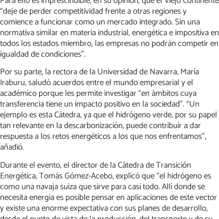
Para ello es imprescindible, en su opinión, que el Viejo Continente
“deje de perder competitividad frente a otras regiones y
comience a funcionar como un mercado integrado. Sin una
normativa similar en materia industrial, energética e impositiva en
todos los estados miembro, las empresas no podrán competir en
igualdad de condiciones”.
Por su parte, la rectora de la Universidad de Navarra, María
Iraburu, saludó acuerdos entre el mundo empresarial y el
académico porque les permite investigar “en ámbitos cuya
transferencia tiene un impacto positivo en la sociedad”. “Un
ejemplo es esta Cátedra, ya que el hidrógeno verde, por su papel
tan relevante en la descarbonización, puede contribuir a dar
respuesta a los retos energéticos a los que nos enfrentamos”,
añadió.
Durante el evento, el director de la Cátedra de Transición
Energética, Tomás Gómez-Acebo, explicó que “el hidrógeno es
como una navaja suiza que sirve para casi todo. Allí donde se
necesita energía es posible pensar en aplicaciones de este vector
y existe una enorme expectativa con sus planes de desarrollo,
desde el punto de vista de la producción, del transporte y de su