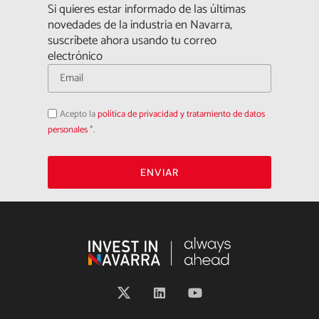
Si quieres estar informado de las últimas
novedades de la industria en Navarra,
suscríbete ahora usando tu correo
electrónico
Acepto
Acepto la
política de privacidad y tratamiento de datos
la
política
personales
*.
de
privacidad
ENVIAR