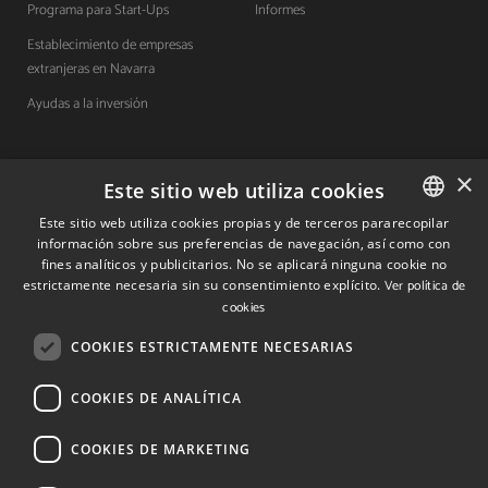
Programa para Start-Ups
Informes
Establecimiento de empresas
extranjeras en Navarra
Ayudas a la inversión
×
Contacto
Este sitio web utiliza cookies
Este sitio web utiliza cookies propias y de terceros pararecopilar
Quiénes somos
información sobre sus preferencias de navegación, así como con
SPANISH
fines analíticos y publicitarios. No se aplicará ninguna cookie no
Cuéntanos tu proyecto
SPANISH
estrictamente necesaria sin su consentimiento explícito.
Ver política de
cookies
ENGLISH
COOKIES ESTRICTAMENTE NECESARIAS
(+34) 848 42 19 42
info@investinnavarra.com
COOKIES DE ANALÍTICA
Avda. Carlos III, 36, 1ºdcha.
Pamplona, Navarra.
COOKIES DE MARKETING