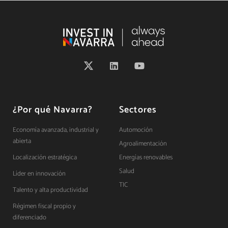
¿Por qué Navarra?
Sectores
Economía avanzada, industrial y
Automoción
abierta
Agroalimentación
Localización estratégica
Energías renovables
Salud
Líder en innovación
TIC
Talento y alta productividad
Régimen fiscal propio y
diferenciado