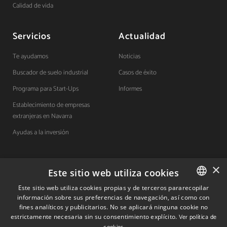
Calidad de vida
Servicios
Actualidad
Te ayudamos
Noticias
Buscador de suelo industrial
Casos de éxito
Programa para Start-Ups
Informes
Establecimiento de empresas
extranjeras en Navarra
Ayudas a la inversión
×
Contacto
Este sitio web utiliza cookies
Este sitio web utiliza cookies propias y de terceros pararecopilar
Quiénes somos
información sobre sus preferencias de navegación, así como con
SPANISH
fines analíticos y publicitarios. No se aplicará ninguna cookie no
Cuéntanos tu proyecto
SPANISH
estrictamente necesaria sin su consentimiento explícito.
Ver política de