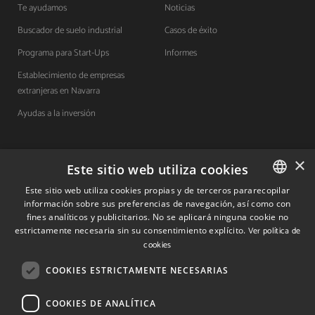
Te ayudamos
Noticias
Buscador de suelo industrial
Casos de éxito
Programa para Start-Ups
Informes
Establecimiento de empresas
extranjeras en Navarra
Ayudas a la inversión
×
Contacto
Este sitio web utiliza cookies
Este sitio web utiliza cookies propias y de terceros pararecopilar
Quiénes somos
información sobre sus preferencias de navegación, así como con
SPANISH
fines analíticos y publicitarios. No se aplicará ninguna cookie no
Cuéntanos tu proyecto
SPANISH
estrictamente necesaria sin su consentimiento explícito.
Ver política de
cookies
ENGLISH
COOKIES ESTRICTAMENTE NECESARIAS
(+34) 848 42 19 42
info@investinnavarra.com
COOKIES DE ANALÍTICA