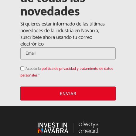
novedades
Si quieres estar informado de las últimas
novedades de la industria en Navarra,
suscríbete ahora usando tu correo
electrónico
Acepto
Acepto la
política de privacidad y tratamiento de datos
la
política
personales
*.
de
privacidad
ENVIAR