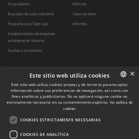
Te ayudamos
Noticias
Buscador de suelo industrial
Casos de éxito
Programa para Start-Ups
Informes
Establecimiento de empresas
extranjeras en Navarra
Ayudas a la inversión
×
Contacto
Este sitio web utiliza cookies
Este sitio web utiliza cookies propias y de terceros pararecopilar
Quiénes somos
información sobre sus preferencias de navegación, así como con
SPANISH
fines analíticos y publicitarios. No se aplicará ninguna cookie no
Cuéntanos tu proyecto
SPANISH
estrictamente necesaria sin su consentimiento explícito.
Ver política de
cookies
ENGLISH
COOKIES ESTRICTAMENTE NECESARIAS
(+34) 848 42 19 42
info@investinnavarra.com
COOKIES DE ANALÍTICA