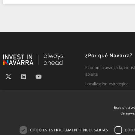
¿Por qué Navarra?
Economía avanzada, industr
abierta
Localización estratégica
Líder en innovación
Talento y alta productivida
Este sitio w
Régimen fiscal propio y
de naveg
diferenciado
Calidad de vida
COOKIES ESTRICTAMENTE NECESARIAS
COOK