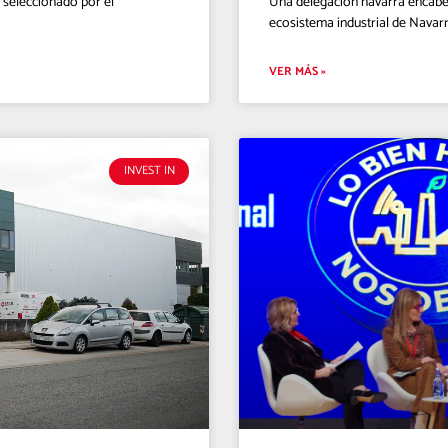
 seleccionado por el
Una delegación navarra encabez
ecosistema industrial de Navar
VER MÁS »
INVEST IN