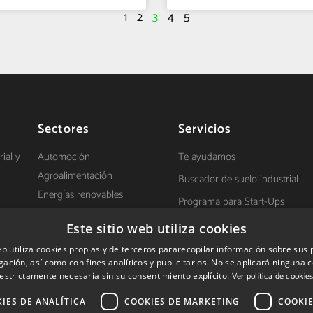
1
2
3
4
5
Sectores
Servicios
ial y
Automoción
Te ayudamos
Agroalimentación
Buscador de suelo industrial
Energías renovables
Programa para Start-Ups
Salud
Establecimiento de empresas
Este sitio web utiliza cookies
TIC
d
extranjeras en Navarra
eb utiliza cookies propias y de terceros pararecopilar información sobre sus
Ayudas a la inversión
ación, así como con fines analíticos y publicitarios. No se aplicará ninguna 
estrictamente necesaria sin su consentimiento explícito.
Ver política de cookie
IES DE ANALÍTICA
COOKIES DE MARKETING
COOKIE