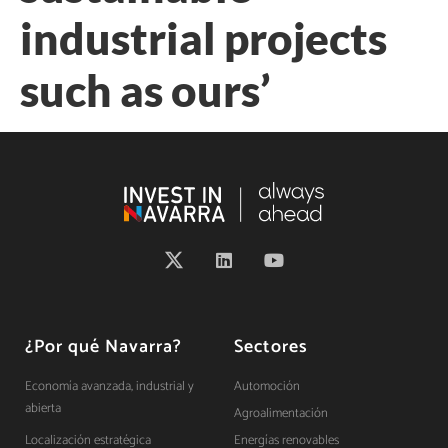
industrial projects
such as ours’
¿Por qué Navarra?
Sectores
Economía avanzada, industrial y
Automoción
abierta
Agroalimentación
Localización estratégica
Energías renovables