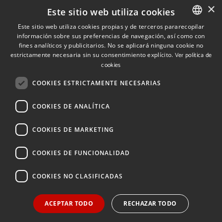
×
Contacto
Este sitio web utiliza cookies
Este sitio web utiliza cookies propias y de terceros pararecopilar
Quiénes somos
información sobre sus preferencias de navegación, así como con
SPANISH
fines analíticos y publicitarios. No se aplicará ninguna cookie no
Cuéntanos tu proyecto
SPANISH
estrictamente necesaria sin su consentimiento explícito.
Ver política de
cookies
ENGLISH
COOKIES ESTRICTAMENTE NECESARIAS
(+34) 848 42 19 42
info@investinnavarra.com
COOKIES DE ANALÍTICA
Avda. Carlos III, 36, 1ºdcha.
Pamplona, Navarra.
COOKIES DE MARKETING
COOKIES DE FUNCIONALIDAD
© 2026 Invest In Navarra. Todos los derechos reservados.
COOKIES NO CLASIFICADAS
ACEPTAR TODO
RECHAZAR TODO