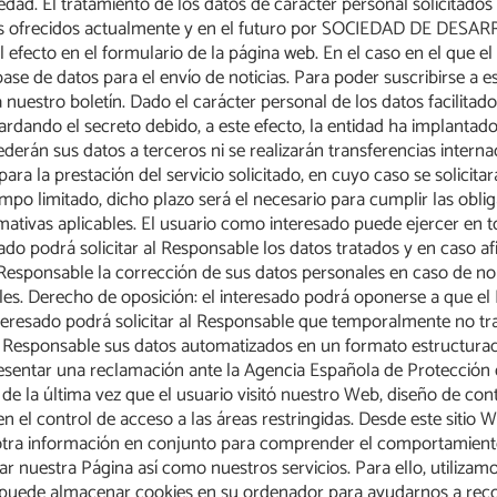
dad. El tratamiento de los datos de carácter personal solicitados 
cios ofrecidos actualmente y en el futuro por SOCIEDAD DE DESA
l efecto en el formulario de la página web. En el caso en el que el
ase de datos para el envío de noticias. Para poder suscribirse a e
o a nuestro boletín. Dado el carácter personal de los datos fa
ardando el secreto debido, a este efecto, la entidad ha implant
erán sus datos a terceros ni se realizarán transferencias internac
a la prestación del servicio solicitado, en cuyo caso se solicitar
empo limitado, dicho plazo será el necesario para cumplir las ob
vas aplicables. El usuario como interesado puede ejercer en to
ado podrá solicitar al Responsable los datos tratados y en caso a
al Responsable la corrección de sus datos personales en caso de no
les. Derecho de oposición: el interesado podrá oponerse a que e
 interesado podrá solicitar al Responsable que temporalmente no 
r al Responsable sus datos automatizados en un formato estructurad
entar una reclamación ante la Agencia Española de Protección
de la última vez que el usuario visitó nuestro Web, diseño de con
el control de acceso a las áreas restringidas. Desde este sitio 
 y otra información en conjunto para comprender el comportamiento 
 nuestra Página así como nuestros servicios. Para ello, utiliza
ual puede almacenar cookies en su ordenador para ayudarnos a recop