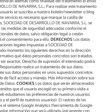
tendrán además como finalidad del tratamiento el envío
RROLLO DE NAVARRA, S.L.; Para realizar este tratamiento
 usuario se suscriba a nuestro boletín/newsletter o blog
ste servicio es necesario que marque la casilla de
cilitados, SOCIEDAD DE DESARROLLO DE NAVARRA, S.L. se
ado las medidas de seguridad adecuadas conforme el
ionales de datos, salvo obligación legal o cesión
á el consentimiento para ello.
DERECHOS
Los datos
ligaciones legales impuestas a SOCIEDAD DE
do momento los siguientes derechos en la dirección
firmativo qué datos personales concretos son tratados.
 ser exactos. Derecho de supresión: el interesado podrá
l Responsable realice un tratamiento de sus datos
trate sus datos personales en unos supuestos concretos.
o de fácil acceso y manejo. Más información sobre sus
 de Datos.
COOKIES
Los datos que serán almacenados
tenidos que el usuario escogió en su primera visita a
Web estudiamos las preferencias de nuestros usuarios
y el perfil de nuestros usuarios). El rastreo de las
mos el sistema Google Analytics (herramienta de Google
ilar información que será utilizada únicamente con