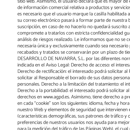
sitio web. Asimismo, el usuario declara que es mayor de e
de información comercial relativa a productos y servi
es necesario que el usuario marque la casilla habilitada a
su correo electrónico pasará a formar parte de nuestra b
suscripción, en caso de no hacerlo no quedará suscrit
compromete a tratarlos con estricta confidencialidad gu
análisis de riesgos realizado. Le informamos que no se ced
necesaria única y exclusivamente cuando sea necesario par
recabados y tratados se conservarán por un plazo de ti
DESARROLLO DE NAVARRA, S.L. por las diferentes normati
indicada en el Aviso Legal: Derecho de acceso: el interes
Derecho de rectificación: el interesado podrá solicitar 
solicitar al Responsable el borrado de sus datos persona
personales. Derecho a la limitación del tratamiento: el
Derecho a la portabilidad: el interesado podrá solicita
derechos en www.agpd.es. Asimismo, tiene derecho a pres
en cada “cookie” son los siguientes: idioma, fecha y hora 
nuestro Web y elementos de seguridad que intervienen en 
(características demográficas, sus patrones de tráfico
preferencias de nuestros usuarios nos ayuda para mejorar
para la medición del tráfico de las Páginas Web), el c