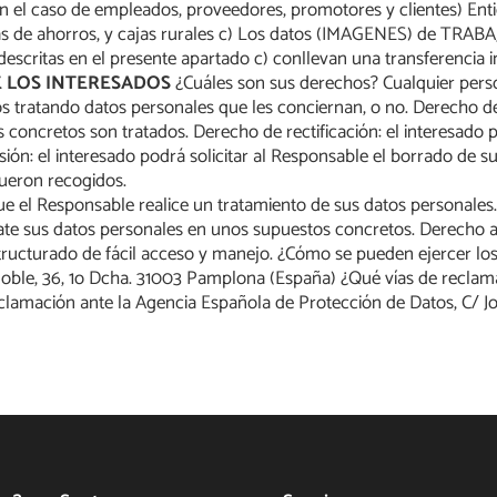
a (En el caso de empleados, proveedores, promotores y clientes) 
ajas de ahorros, y cajas rurales c) Los datos (IMAGENES) de TRA
descritas en el presente apartado c) conllevan una transferencia 
 LOS INTERESADOS
¿Cuáles son sus derechos? Cualquier perso
ndo datos personales que les conciernan, o no. Derecho de acce
 concretos son tratados. Derecho de rectificación: el interesado p
ón: el interesado podrá solicitar al Responsable el borrado de s
fueron recogidos.
e el Responsable realice un tratamiento de sus datos personales. D
te sus datos personales en unos supuestos concretos. Derecho a la 
ucturado de fácil acceso y manejo. ¿Cómo se pueden ejercer lo
e, 36, 1o Dcha. 31003 Pamplona (España) ¿Qué vías de reclama
amación ante la Agencia Española de Protección de Datos, C/ Jo