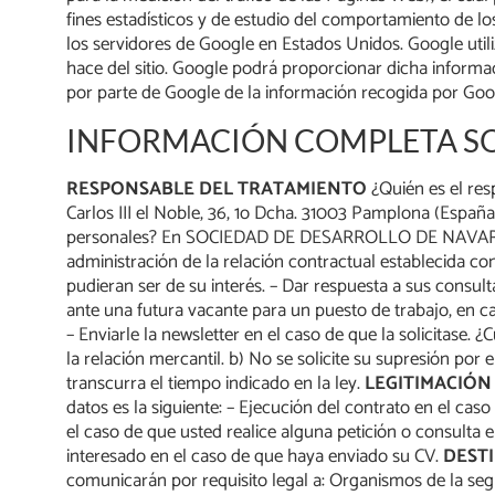
fines estadísticos y de estudio del comportamiento de lo
los servidores de Google en Estados Unidos. Google utiliz
hace del sitio. Google podrá proporcionar dicha informacio
por parte de Google de la información recogida por Goog
INFORMACIÓN COMPLETA SO
RESPONSABLE DEL TRATAMIENTO
¿Quién es el re
Carlos III el Noble, 36, 1o Dcha. 31003 Pamplona (Españ
personales? En SOCIEDAD DE DESARROLLO DE NAVARRA, S.L.
administración de la relación contractual establecida c
pudieran ser de su interés. – Dar respuesta a sus consul
ante una futura vacante para un puesto de trabajo, en ca
– Enviarle la newsletter en el caso de que la solicitas
la relación mercantil. b) No se solicite su supresión po
transcurra el tiempo indicado en la ley.
LEGITIMACIÓ
datos es la siguiente: – Ejecución del contrato en el c
el caso de que usted realice alguna petición o consulta
interesado en el caso de que haya enviado su CV.
DEST
comunicarán por requisito legal a: Organismos de la seg