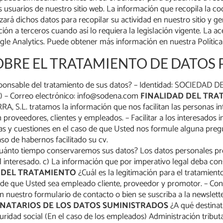
s usuarios de nuestro sitio web. La información que recopila la co
ará dichos datos para recopilar su actividad en nuestro sitio y ge
́n a terceros cuando así lo requiera la legislación vigente. La ac
le Analytics. Puede obtener más información en nuestra Política
BRE EL TRATAMIENTO DE DATOS
sponsable del tratamiento de sus datos? – Identidad: SOCIEDAD
a) – Correo electrónico: info@sodena.com
FINALIDAD DEL TRA
 tratamos la información que nos facilitan las personas intere
on proveedores, clientes y empleados. – Facilitar a los interesados
tas y cuestiones en el caso de que Usted nos formule alguna pregu
so de habernos facilitado su cv.
e. ¿Cuánto tiempo conservaremos sus datos? Los datos personales 
r el interesado. c) La información que por imperativo legal deba co
N DEL TRATAMIENTO
¿Cuál es la legitimación para el tratamien
aso de que Usted sea empleado cliente, proveedor y promotor. – Co
 en nuestro formulario de contacto o bien se suscriba a la newslet
INATARIOS DE LOS DATOS SUMINISTRADOS
¿A qué destinat
uridad social (En el caso de los empleados) Administración trib